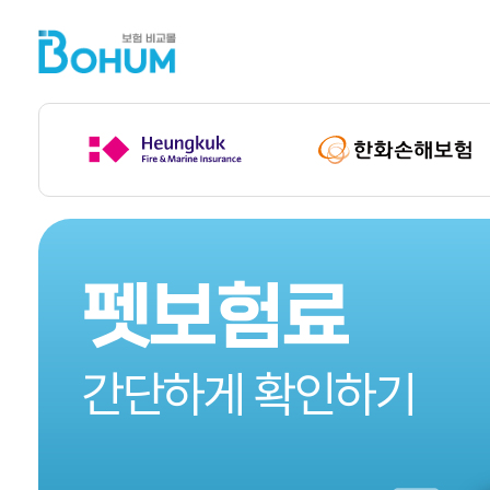
펫보험료
간단하게 확인하기