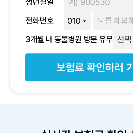
생년월일
전화번호
3개월 내 동물병원 방문 유무
보험료 확인하러 